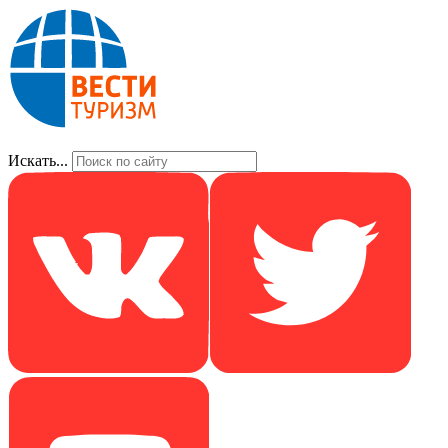
Искать...