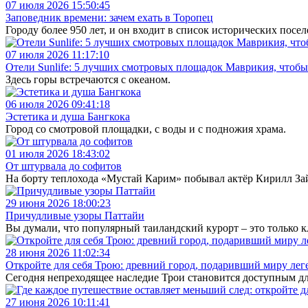
07 июля 2026 15:50:45
Заповедник времени: зачем ехать в Торопец
Городу более 950 лет, и он входит в список исторических посе
07 июля 2026 11:17:10
Отели Sunlife: 5 лучших смотровых площадок Маврикия, чтобы
Здесь горы встречаются с океаном.
06 июля 2026 09:41:18
Эстетика и душа Бангкока
Город со смотровой площадки, с воды и с подножия храма.
01 июля 2026 18:43:02
От штурвала до софитов
На борту теплохода «Мустай Карим» побывал актёр Кирилл За
29 июня 2026 18:00:23
Причудливые узоры Паттайи
Вы думали, что популярный таиландский курорт – это только 
28 июня 2026 11:02:34
Откройте для себя Трою: древний город, подаривший миру ле
Сегодня непреходящее наследие Трои становится доступным д
27 июня 2026 10:11:41