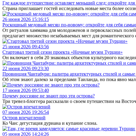
Где каждое путешествие оставляет меньший след: откройте дл
Страна приглашает гостей исследовать новые места более осоз
26 июня 2026 15:16:15
Роскошный медовый месяц по-новому: откройте для себя самы
От ритуалов хаммама для молодоженов и первоклассных полей
предлагает множество незабываемых мест для романтического 
25 июня 2026 09:43:56
Стартовал третий сезон проекта «Ночные музеи Турции»
Он включает в себя 20 знаковых объектов культурного наследия
22 июня 2026 09:23:30
Провинция Чантабури: палитра архитектурных стилей и самые
Об этом знают далеко за пределами Таиланда, но пока явно мал
17 июня 2026 09:53:40
Почему россияне не знают про эти острова?
Три тревел-блоггера рассказали о своем путешествии на Восто
07 июня 2026 19:26:54
Остров впечатлений
Ко Чан: дегустация дуриана и купание слона.
05 июня 2026 14:24:26