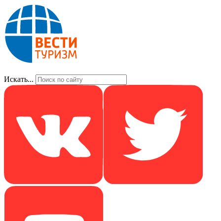
Искать...