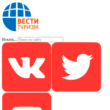
Искать...