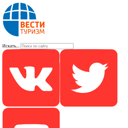
Искать...