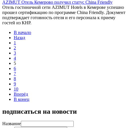
AZIMUT Отель Кемерово получил статус China Friendly
Отель гостиничной сети AZIMUT Hotels в Кемерове успешно
прошел сертификацию по программе China Friendly. Документ
подтверждает готовность отеля и его персонала к приему
гостей из КНР.
В начало
Назад
1
2
3
4
5
6
7
8
9
10
Вперёд
В конец
подписаться на новости
Название