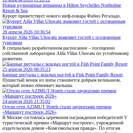
Новые кулинарные вершины в Hilton Seychelles Northolme
Resort & Spa
Курорт приветствует нового шеф-повара Фабио Регаладо.
28 апреля 2026 10:36:54
Курорт Alila Villas Uluwatu знакомит гостей с осознанным
туризмом
В специально разработанном расписании – посещении
собственной лаборатории Alila Villas Uluwatu по устойчивому
развитию.
25 апреля 2026 08:35:23
Банные ритуалы с младых ногтей в Fish Point Family Resort
Пушистый веник из липы становится добрым великаном,
который нежно обнимает малыша.
24 апреля 2026 21:35:02
Отели сети AZIMUT Hotels стали лауреатами премии
«Маршрут построен 2026»
В Москве состоялась церемония награждения победителей V
туристической премии «Маршрут построен», учрежденной
издательским домом «Комсомольская правда». По итогам