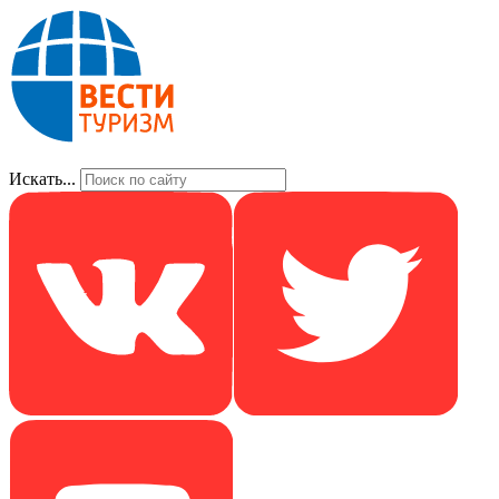
Искать...