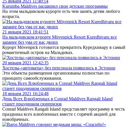
25 января 2021 11:40:14
Kurumba Maldives расширил свои детские программы
На этом мальдивском курорте есть чем занять детям любого
возраста.
21 января 2021 18:41:51
На мальдивском курорте Mövenpick Resort Kuredhivaru все
заранее без ума от вас двоих
Курорт Mövenpick готовится превратить Куредхивару в самый
романтичный остров на Мальдивах.
20 января 2021 12:42:35
Хостелы-«автоматы» без персонала появились в Эстонии
Эти объекты размещения организованы полностью по
принципу самообслуживания.
18 января 2021 16:24:48
День Всех Влюбленных в Conrad Maldives Rangali Island
станет праздником сюрпризов
Conrad Maldives Rangali Island представляет программу в честь
праздника всех влюбленных вместе с горячей акцией для
новобрачных.