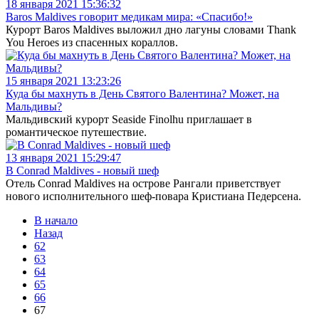
18 января 2021 15:36:32
Baros Maldives говорит медикам мира: «Спасибо!»
Курорт Baros Maldives выложил дно лагуны словами Thank
You Heroes из спасенных кораллов.
15 января 2021 13:23:26
Куда бы махнуть в День Святого Валентина? Может, на
Мальдивы?
Мальдивский курорт Seaside Finolhu приглашает в
романтическое путешествие.
13 января 2021 15:29:47
В Conrad Maldives - новый шеф
Отель Conrad Maldives на острове Рангали приветствует
нового исполнительного шеф-повара Кристиана Педерсена.
В начало
Назад
62
63
64
65
66
67