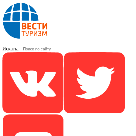
Искать...