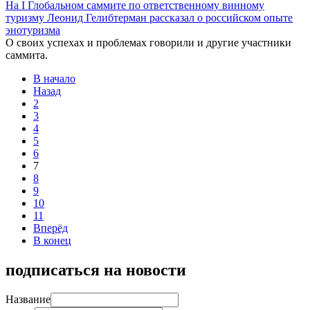
На I Глобальном саммите по ответственному винному
туризму Леонид Гелибтерман рассказал о российском опыте
энотуризма
О своих успехах и проблемах говорили и другие участники
саммита.
В начало
Назад
2
3
4
5
6
7
8
9
10
11
Вперёд
В конец
подписаться на новости
Название