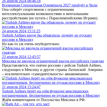
26 апреля 2024 08:46:18
Всемирная Специальная Олимпиада 2027 пройдёт в Чили
Она соберёт спортсменов с ограниченными
интеллектуальными возможностями и ментальными
расстройствами (не путать с Параолимпийскими Играми).
24 апреля 2024 15:11:25
Turkish Airlines вроде бы объяснила, почему не пускает
россиян в Мексику
Но как-то уж очень неубедительно.
23 апреля 2024 12:45:57
Мексика не вводила ограничений въезда российских граждан
Представляется, что снятие россиян с рейсов Turkish Airlines,
следующих в Мексику и другие страны Латинской Америки
– исключительно «самодеятельность» авиакомпании.
21 апреля 2024 15:24:47
Turkish Аirlines берёт на себя функции мексиканских
пограничников, беспричинно не пуская россиян в Мексику
Ждём комментариев от Посольства Мексики в РФ.