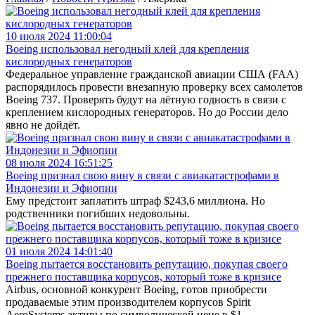
10 июля 2024 11:00:04
Boeing использовал негодный клей для крепления
кислородных генераторов
Федеральное управление гражданской авиации США (FAA)
распорядилось провести внезапную проверку всех самолетов
Boeing 737. Проверять будут на лётную годность в связи с
креплением кислородных генераторов. Но до России дело
явно не дойдёт.
08 июля 2024 16:51:25
Boeing признал свою вину в связи с авиакатастрофами в
Индонезии и Эфиопии
Ему предстоит заплатить штраф $243,6 миллиона. Но
родственники погибших недовольны.
01 июля 2024 14:01:40
Boeing пытается восстановить репутацию, покупая своего
прежнего поставщика корпусов, который тоже в кризисе
Airbus, основной конкурент Boeing, готов приобрести
продаваемые этим производителем корпусов Spirit
AeroSystems активы по символической цене в $1.