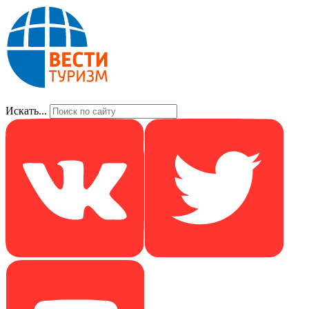
Искать...