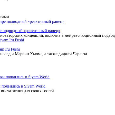
изами.
ире подводный «реактивный ранец»
 новаторских концепций, включив в неё революционный подвод
m Iru Fushi
риголд и Марвин Хьюмс, а также диджей Чарльзи.
 появились в Siyam World
впечатления для своих гостей.