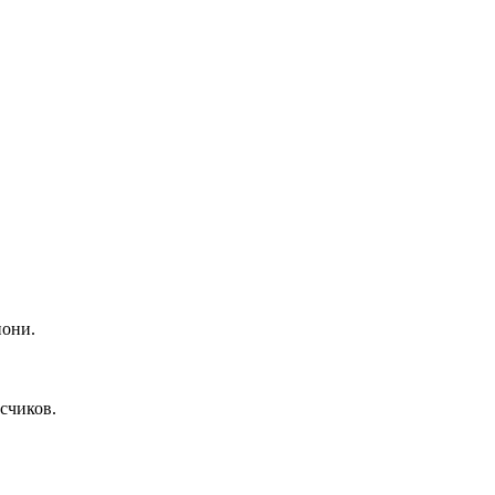
пони.
счиков.