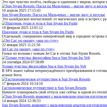
Это про чувство полёта, свободы и единения с миром, которое
10 апреля 2025 17:15:43
Sun Siyam Resorts: Пасха на Мальдивах – магия, вкус и веселье
Это калейдоскоп впечатлений: от магических шоу и встреч с р
19 февраля 2025 12:01:12
Праздник души и тела в Sun Siyam Iru Fushi
Отдельный, совершенно невероятный мир в середине острова п
22 января 2025 11:21:56
Jet Car: по океану, «аки по суху»
Гонки по волнам с новым Jet Car в отелях Sun Siyam Resorts.
24 сентября 2024 07:58:09
Только чувства: философия Spa в Sun Siyam Iru Veli
В SPA знают тайны непринуждённого преобразования и готовы 
асанах йоги.
17 февраля 2024 10:14:16
Гастрономическое путешествие в Sun Siyam Resorts
Начните планировать свой отпуск уже сейчас в одном из отелей
14 января 2024 12:36:53
Sun Siyam Resorts знакомит с мальдивским опытом изготовлени