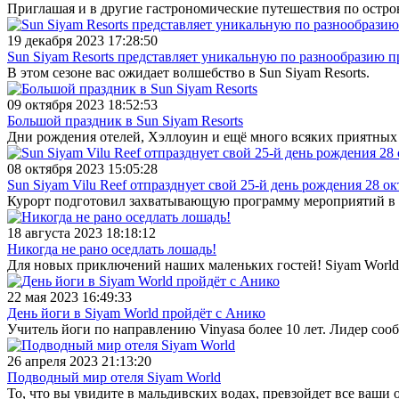
Приглашая и в другие гастрономические путешествия по остр
19 декабря 2023 17:28:50
Sun Siyam Resorts представляет уникальную по разнообразию 
В этом сезоне вас ожидает волшебство в Sun Siyam Resorts.
09 октября 2023 18:52:53
Большой праздник в Sun Siyam Resorts
Дни рождения отелей, Хэллоуин и ещё много всяких приятных
08 октября 2023 15:05:28
Sun Siyam Vilu Reef отпразднует свой 25-й день рождения 28 ок
Курорт подготовил захватывающую программу мероприятий в т
18 августа 2023 18:18:12
Никогда не рано оседлать лошадь!
Для новых приключений наших маленьких гостей! Siyam World
22 мая 2023 16:49:33
День йоги в Siyam World пройдёт с Анико
Учитель йоги по направлению Vinyasa более 10 лет. Лидер соо
26 апреля 2023 21:13:20
Подводный мир отеля Siyam World
То, что вы увидите в мальдивских водах, превзойдет все ваши