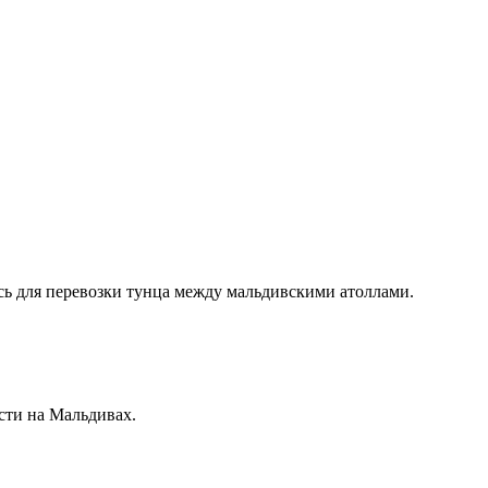
сь для перевозки тунца между мальдивскими атоллами.
ости на Мальдивах.