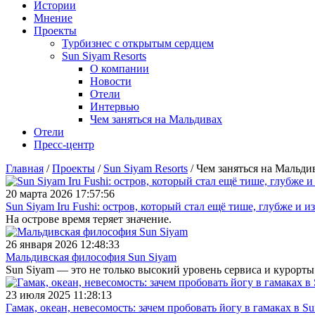
Истории
Мнение
Проекты
Турбизнес с открытым сердцем
Sun Siyam Resorts
О компании
Новости
Отели
Интервью
Чем заняться на Мальдивах
Отели
Пресс-центр
Главная
/
Проекты
/
Sun Siyam Resorts
/
Чем заняться на Мальди
20 марта 2026 17:57:56
Sun Siyam Iru Fushi: остров, который стал ещё тише, глубже и 
На острове время теряет значение.
26 января 2026 12:48:33
Мальдивская философия Sun Siyam
Sun Siyam — это не только высокий уровень сервиса и курорты
23 июля 2025 11:28:13
Гамак, океан, невесомость: зачем пробовать йогу в гамаках в S