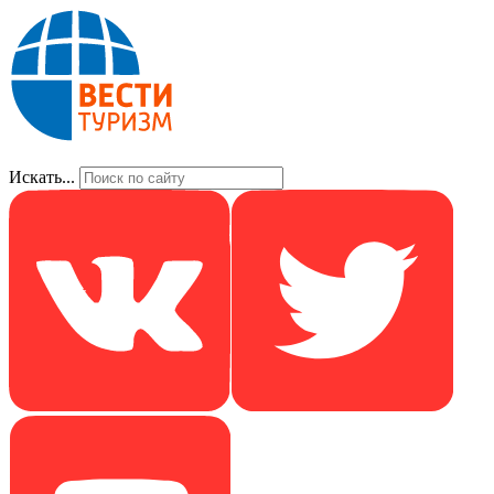
Искать...