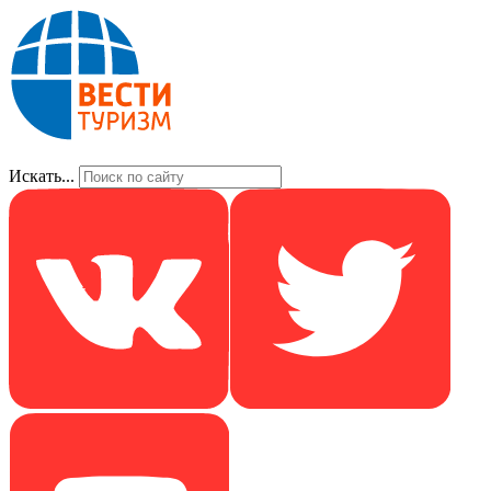
Искать...