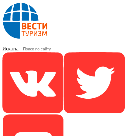
Искать...