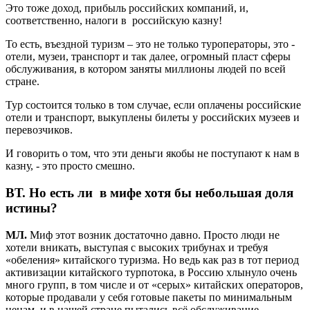
Это тоже доход, прибыль российских компаний, и,
соответственно, налоги в российскую казну!
То есть, въездной туризм – это не только туроператоры, это -
отели, музеи, транспорт и так далее, огромный пласт сферы
обслуживания, в котором заняты миллионы людей по всей
стране.
Тур состоится только в том случае, если оплачены российские
отели и транспорт, выкуплены билеты у российских музеев и
перевозчиков.
И говорить о том, что эти деньги якобы не поступают к нам в
казну, - это просто смешно.
ВТ.
Но есть ли в мифе хотя бы небольшая доля
истины?
МЛ.
Миф этот возник достаточно давно. Просто люди не
хотели вникать, выступая с высоких трибунах и требуя
«обеления» китайского туризма. Но ведь как раз в тот период
активизации китайского турпотока, в Россию хлынуло очень
много групп, в том числе и от «серых» китайских операторов,
которые продавали у себя готовые пакеты по минимальным
ценам, и в нашей стране пытались всё обслуживание