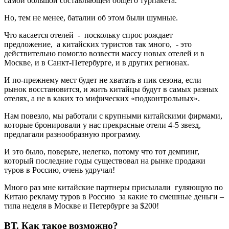
самой большой составляющей общего турпакета.
Но, тем не менее, баталии об этом были шумные.
Что касается отелей - поскольку спрос рождает
предложение, а китайских туристов так много, - это
действительно помогло возвести массу новых отелей и в
Москве, и в Санкт-Петербурге, и в других регионах.
И по-прежнему мест будет не хватать в пик сезона, если
рынок восстановится, и жить китайцы будут в самых разных
отелях, а не в каких то мифических «подконтрольных».
Нам повезло, мы работали с крупными китайскими фирмами,
которые бронировали у нас прекрасные отели 4-5 звезд,
предлагали разнообразную программу.
И это было, поверьте, нелегко, потому что тот демпинг,
который последние годы существовал на рынке продажи
туров в Россию, очень удручал!
Много раз мне китайские партнеры присылали гуляющую по
Китаю рекламу туров в Россию за какие то смешные деньги –
типа неделя в Москве и Петербурге за $200!
ВТ.
Как такое возможно?