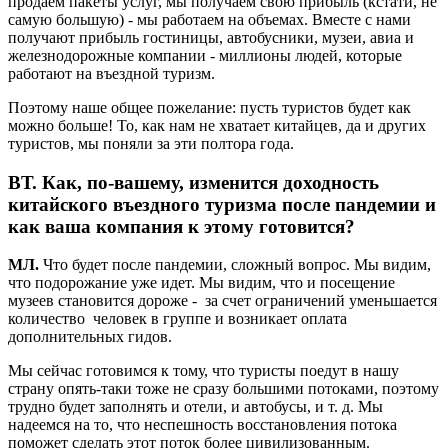
продаем пакеты услуг, мы получаем свою прибыль (кстати, не
самую большую) - мы работаем на объемах. Вместе с нами
получают прибыль гостиницы, автобусники, музеи, авиа и
железнодорожные компании - миллионы людей, которые
работают на въездной туризм.
Поэтому наше общее пожелание: пусть туристов будет как
можно больше! То, как нам не хватает китайцев, да и других
туристов, мы поняли за эти полтора года.
ВТ.
Как, по-вашему, изменится доходность
китайского въездного туризма после пандемии и
как ваша компания к этому готовится?
МЛ.
Что будет после пандемии, сложный вопрос. Мы видим,
что подорожание уже идет. Мы видим, что и посещение
музеев становится дороже - за счет ограничений уменьшается
количество человек в группе и возникает оплата
дополнительных гидов.
Мы сейчас готовимся к тому, что туристы поедут в нашу
страну опять-таки тоже не сразу большими потоками, поэтому
трудно будет заполнять и отели, и автобусы, и т. д. Мы
надеемся на то, что неспешность восстановления потока
поможет сделать этот поток более цивилизованным.