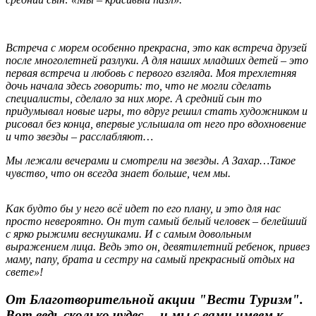
Встреча с морем особенно прекрасна, это как встреча друзей
после многолетней разлуки. А для наших младших детей – это
первая встреча и любовь с первого взгляда. Моя трехлетняя
дочь начала здесь говорить: то, что не могли сделать
специалисты, сделало за них море.
А средний сын то
придумывал новые игры, то вдруг решил стать художником и
рисовал без конца, впервые услышала от него про вдохновение
и что звезды – расслабляют…
Мы лежали вечерами и смотрели на звезды.
А Захар…Такое
чувство, что он всегда знает больше, чем мы.
Как будто бы у него всё идет по его плану, и это для нас
просто невероятно. Он тут самый белый человек – белейший
с ярко рыжими веснушками. И с самым довольным
выражением лица.
Ведь это он, девятилетний ребенок, привез
маму, папу, брата и сестру на самый прекрасный отдых на
свете»!
От Благотворительной акции "Вести Туризм".
Вот ведь сколько чудес… и мы с вами имеем к