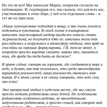
Но это не всё! Мы написали Марии, попросив согласие на
публикацию. И, подтвердив его, она сказала, что для всех нас,
участвовавших в этом сборе, у неё есть отдельные слова – и
тут же их прислала.
«Наше путешествие подходит к концу, и мне очень хочется
поделиться чувствами. В своей голове я планировала
написать эпистолярный шедевр (когда-то хотела стать
журналистом), но получится едва ли: извилины мозга так
расслабились и погрузились в атмосферу отдыха, что вряд ли
способны на хорошие формулировки.
J
И, тем не менее, я
попробую просто коротко сказать: каково это, оказаться
там, где вроде бы тебя быть не должно?
Я прямо сейчас смотрю на горизонт, где соединяется море и
небо, и думаю, как так получилось, что среди многообразия
вариантов реальностей, наша реальность оказалась вот
такая.
И в этом случае я не стану говорить, что нет слов,
они есть!
Это прекрасный отдых в чудесном месте, где мы смогли
просто побыть родителями своих детей. Не особенными
родителями особенного ребенка, не многодетными
замученными родителями, а просто семьей, как говорит мой
средний сын: «Мы – красивый пазл».