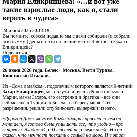
Мария Еликринцева: «…и вот уже
такие взрослые люди, как я, стали
верить в чудеса»
24 июня 2026 20:13:18
Вы помните, совсем недавно мы с вами собирали (и собрали
всю сумму!) деньги на исполнение мечты 9-летнего Захара
Еликринцева?
Поделиться
26 июня 2026 года. Белек – Москва. Вести Туризм.
Константин Исааков.
Из «Дома с маяком», подопечным которого является 9-летний
Захар Еликринцев
, мы получили очень тёплое письмо от
Марии, мамы Захара, его сестрёнки и братика – все они
сейчас ещё в Турции, в Белеке, на берегу моря. С её
разрешения, решили опубликовать выдержки из него.
«Дорогой Дом с маяком! Когда Захара спросили, о чем он
мечтает, я готова была услышать всё, что угодно – про
встречу с Владом а4, о Плейстейшн, о велосипеде. Но он
сказал, что мечтает поехать с семьей на море. И в этот