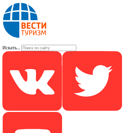
Искать...