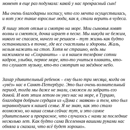
момент я еще раз подумала: какой у нас прекрасный сын!
Мы очень благодарны хоспису, что его мечта осуществилась,
и вот уже такие взрослые люди, как я, стали верить в чудеса.
Я пишу этот отзыв и смотрю на море. Мои сыновья ловят
волны и смеются, дочка играет в песке. Мы никуда не бежим,
никого не спасаем, ничего не решаем – тут жизнь как будто
остановилась в точке, где все счастливы и здоровы. Жаль,
нельзя нажать на стоп.
Хотя не страшно, ведь мы
нажимаем на «Сохранить» – и в нашем телефоне сотни
кадров, улыбки, первое море, кто-то учиться плавать, кто-
то слушает музыку, кто-то смотрит на звёздное небо.
Захар удивительный ребенок – ему было три месяца, когда он
«увёз» нас в Санкт-Петербург. Это был очень волнительный
период, тогда мы даже не знали, сможем ли забрать его
домой. И вот этим летом он увез нас на море, в Турцию,
благодаря добрым сердцам из «Дома с маяком» и тем, кто был
неравнодушен к нашей семье. Я не знаю, как это стало
возможно, но наша семья сейчас тут, и это самое
удивительное и прекрасное, что случалось с нами за последние
несколько лет. Как будто сама Вселенная вашими руками нас
обняла и сказала, что всё будет хорошо».