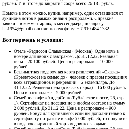
рублей. И в итоге до закрытия сбора всего 26 181 рубль.
Помочь в этом можно, купив, например, один оставшиеся от
аукциона лотов в рамках онлайн-распродажи. Справки/
заявки – в комментариях, в мессенджере, по адресу
iks1954@gmail.com или по телефону: + 7 910 484 1332.
Вот перечень и условия:
Отель «Рэдиссон Славянская» (Москва). Одна ночь в
номере для двоих с завтраком. До 31.12.22. Реальная
цена – 20 100 рублей. Цена в распродаже – 10 000
рублей.
Безлимитная подарочная карта развлечений «Сказка»
(Крылатское) на семью до 4 человек с правом посещения
всех аттракционов и рекреаций – 2 экземпляра. До
31.12.22. Реальная цена (в кассах парка) – 16 000 рублей.
Цена в распродаже – 5 000 рублей.
Семейное кафе «АндерСон» (Рублёвское шоссе, 28, стр.
1). Сертификат на посещение в любом составе на сумму
2 000 рублей. До 31.12.22. Цена в распродаже – 900
рублей. Бонус для купившего: если вы дополнительно к
сертификату потратите в кафе 5 000 рублей, то получите
в подарок фирменный торт-медовик с ягодами.
Семейное кафе «АндерСон» (Рублёвское шоссе, 28, стр.