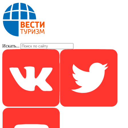
Искать...