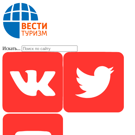
Искать...