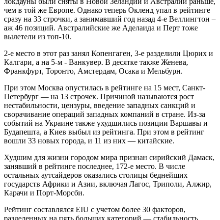
локдауны были сняты в Новой Зеландии и Австралии раньше,
чем в той же Европе. Однако теперь Окленд упал в рейтинге
сразу на 33 строчки, а занимавший год назад 4-е Веллингтон –
аж 46 позиций. Австралийские же Аделаида и Перт тоже
вылетели из топ-10.
2-е место в этот раз занял Копенгаген, 3-е разделили Цюрих и
Калгари, а на 5-м - Ванкувер. В десятке также Женева,
Франкфурт, Торонто, Амстердам, Осака и Мельбурн.
При этом Москва опустилась в рейтинге на 15 мест, Санкт-
Петербург — на 13 строчек. Причиной называются рост
нестабильности, цензуры, введение западных санкций и
сворачивание операций западных компаний в стране. Из-за
событий на Украине также ухудшились позиции Варшавы и
Будапешта, а Киев выбыл из рейтинга. При этом в рейтинг
вошли 33 новых города, и 11 из них — китайские.
Худшим для жизни городом мира признан сирийский Дамаск,
занявший в рейтинге последнее, 172-е место. В числе
остальных аутсайдеров оказались столицы беднейших
государств Африки и Азии, включая Лагос, Триполи, Алжир,
Карачи и Порт-Морсби.
Рейтинг составлялcя EIU с учетом более 30 факторов,
разделенных на пять больших категорий — стабильность,