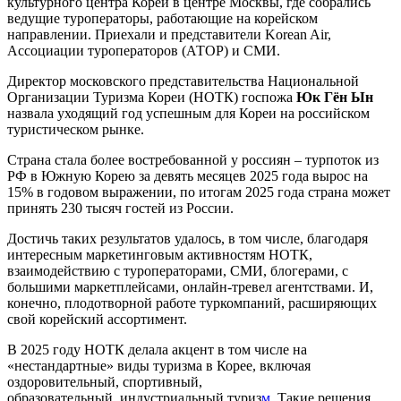
культурного центра Кореи в центре Москвы, где собрались
ведущие туроператоры, работающие на корейском
направлении. Приехали и представители Korean Air,
Ассоциации туроператоров (АТОР) и СМИ.
Директор московского представительства Национальной
Организации Туризма Кореи (НОТК) госпожа
Юк Гён Ын
назвала уходящий год успешным для Кореи на российском
туристическом рынке.
Страна стала более востребованной у россиян – турпоток из
РФ в Южную Корею за девять месяцев 2025 года вырос на
15% в годовом выражении, по итогам 2025 года страна может
принять 230 тысяч гостей из России.
Достичь таких результатов удалось, в том числе, благодаря
интересным маркетинговым активностям НОТК,
взаимодействию с туроператорами, СМИ, блогерами, с
большими маркетплейсами, онлайн-тревел агентствами. И,
конечно, плодотворной работе туркомпаний, расширяющих
свой корейский ассортимент.
В 2025 году НОТК делала акцент в том числе на
«нестандартные» виды туризма в Корее, включая
оздоровительный, спортивный,
образовательный, индустриальный туриз
м
. Такие решения