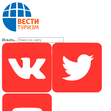
Искать...