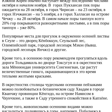
Южной Кореи обычно наступает между последними числами
октября и началом ноября. В горах Пукхансан пик поры
ожидается на 28 октября, в горах Чирисан – на 23 октября, в
горах Нэчжансан – на 5 ноября, а в горах Халласан на острове
Чечжу – на 28 октября. В самом начале поры танпхун всего
20% гор покрываются разноцветными листьями, а в пик поры
танпхун – уже 80%.
Популярные места для прогулок в окружении осенней листвы
в Сеуле – это дворец Кёнбоккун, Сеульский лес,
Олимпийский парк, городской лесопарк Мэхон (бывш.
городской лесопарк Янчжэ) и другие.
Кроме того, в осеннюю пору рекомендуем прогуляться вдоль
дороги Тольдамкиль во дворце Токсугун и в окрестностях
зала Мённюндан университета Сонгюнгван, где растут
величественные гинкго, окрашивающиеся в это время
теплыми желтыми красками.
В окрестностях столицы чудесными осенними пейзажами
можно полюбоваться в ботаническом саду Хвадам в городе
Кванчжу провинции Кёнгидо, на острове Намисом в
Чхунчхоне, а также в Саду утреннего спокойствия в Капхёне.
Кроме того, живописными осенними видами можно
насладиться, поднявшись в горы, например, Побальчжэ в