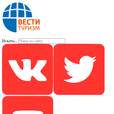
Искать...