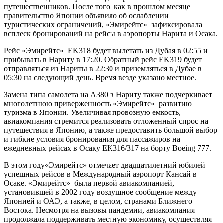
путешественников. После того, как в прошлом месяце
правительство Японии объявило об ослаблении
туристических ограничений, «Эмирейтс» зафиксировала
всплеск бронирований на рейсы в аэропорты Нарита и Осака.
Рейс «Эмирейтс» EK318 будет вылетать из Дубая в 02:55 и
прибывать в Нариту в 17:20. Обратный рейс EK319 будет
отправляться из Нариты в 22:30 и приземляться в Дубае в
05:30 на следующий день. Время везде указано местное.
Замена типа самолета на A380 в Нариту также подчеркивает
многолетнюю приверженность «Эмирейтс» развитию
туризма в Японии. Увеличивая провозную емкость,
авиакомпания стремится реализовать отложенный спрос на
путешествия в Японию, а также предоставить большой выбор
и гибкие условия бронирования для пассажиров на
ежедневных рейсах в Осаку EK316/317 на борту Boeing 777.
В этом году«Эмирейтс» отмечает двадцатилетний юбилей
успешных рейсов в Международный аэропорт Кансай в
Осаке. «Эмирейтс» была первой авиакомпанией,
установившей в 2002 году воздушное сообщение между
Японией и ОАЭ, а также, в целом, странами Ближнего
Востока. Несмотря на вызовы пандемии, авиакомпания
продолжала поддерживать местную экономику, осуществляя