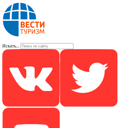
Искать...