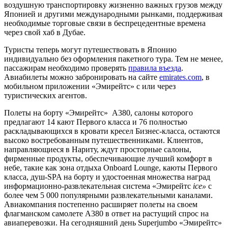
воздушную транспортировку жизненно важных грузов между
Японией и другими международными рынками, поддерживая
необходимые торговые связи в беспрецедентные времена
через свой хаб в Дубае.
Туристы теперь могут путешествовать в Японию
индивидуально без оформления пакетного тура. Тем не менее,
пассажирам необходимо проверять
правила въезда
.
Авиабилеты можно забронировать на сайте
emirates.com
, в
мобильном приложении «Эмирейтс» с или через
туристических агентов.
Полеты на борту «Эмирейтс» A380, салоны которого
предлагают 14 кают Первого класса и 76 полностью
раскладывающихся в кровати кресел Бизнес-класса, остаются
высоко востребованным путешественниками. Клиентов,
направляющиеся в Нариту, ждут просторные салоны,
фирменные продукты, обеспечивающие лучший комфорт в
небе, такие как зона отдыха Onboard Lounge, каюты Первого
класса, душ-SPA на борту и удостоенная множества наград
информационно-развлекательная система «Эмирейтс
ice»
с
более чем 5 000 популярными развлекательными каналами.
Авиакомпания постепенно расширяет полеты на своем
флагманском самолете A380 в ответ на растущий спрос на
авиаперевозки. На сегодняшний день Superjumbo «Эмирейтс»