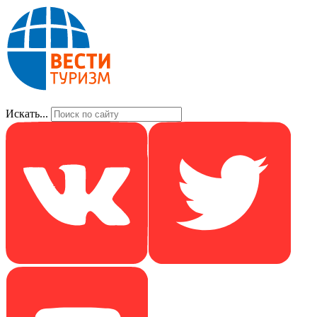
Искать...