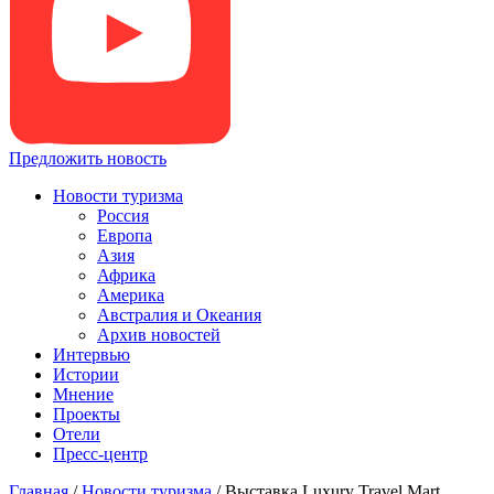
Предложить новость
Новости туризма
Россия
Европа
Азия
Африка
Америка
Австралия и Океания
Архив новостей
Интервью
Истории
Мнение
Проекты
Отели
Пресс-центр
Главная
/
Новости туризма
/
Выставка Luxury Travel Mart