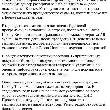
аквариума дайвер развернул баннер с надписью «Добро
пожаловать в Белек». Меню ужина в точности повторяло
меню ежегодного президентского саммита, который проходит
в Белеке каждый апрель.
Второй день ознаменовался насыщенной деловой
программой, включавшей 34 встречи, после чего в Calista
Luxury Resort состоялась грандиозная пляжная вечеринка All
White. На третий день, после проведения 20 дополнительных
запланированных встреч, мероприятие завершилось гала-
ужином в отеле Spice Resort Hotel с последующей вечеринкой.
В общей сложности выставку посетили 95 приглашенных
покупателей, которые получили возможность не только
ознакомиться с предлагаемыми товарами и услугами, но и
оценить инфраструктуру курорта, в том числе искупаться в
лазурном море и понежиться на пляже.
Ошеломляющий успех дебюта выставки гарантирует, что
Luxury Travel Mart станет ежегодным мероприятием. В
следующем году Белек вновь примет участников со всего
мира, а также туристические агентства из стран СНГ.
Проведение следующей выставки предварительно
запланировано на апрель 2027 года. Регистрация откроется в
ближайшее время.