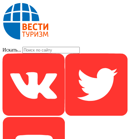
Искать...