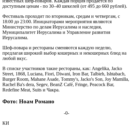
известных шеф-поваров. Каждая порция продается по
доступным ценам - по 30–40 шекелей (от 495 до 660 рублей).
Фестиваль проходит по вторникам, средам и четвергам, с
18:00 до 23:00. Инициаторами мероприятия являются
Министерство по делам Иерусалима и наследия,
Муниципалитет Иерусалима и Управление развития
Иерусалима.
Шеф-повара и рестораны сменяются каждую неделю,
предлагая широкий выбор кошерных и некошерных блюд на
любой вкус.
В списке участников такие рестораны, как: Angelika, Jacko
Street, 1868, Luciana, Fiori, Diwani, Iron Bar, Talbieh, Ishtabach,
Burger Room, Mahane Asade, Tommy's, Jacko's Son, Joy Mamilla,
Rachel Ba's dera, Segev, BeanZ Café, Fringe, Peacock Bar,
Redefine Meat, Suits и Чакра.
Фото: Ноам Романо
-0-
КИ