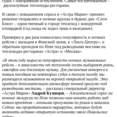
судах с панорамным остеклением. Самые востребованные –
двухпалубные теплоходы-рестораны.
В связи с повышением спроса в «Астра Марин» принято
решение отправлять в ночные круизы в будние дни «Сити
Блюз» – единственный в городе теплоход с концертной
площадкой (год назад он ходил лишь в выходные).
Примерно в два раза повысилась популярность и ночных
рейсов с выходом в Финский залив, к «Лахта Центру», и
обратным проходом по Неве под разводными мостами на
теплоходах-ресторанах «Астра» и «Москва».
«В этом году выросла популярность ночных музыкальных
рейсов – в зависимости от теплохода гости выбирают рояль,
саксофон или джазовую музыку. Для увеличения интереса к
таким поездкам на некоторых судах в теплую погоду мы
размещаем музыкантов на верхней открытой палубе. Это
придает дополнительную атмосферу ночной прогулке под
разводными мостами
, – рассказал генеральный директор
«Астра Марин»
Андрей Кузнецов
. –
Ажиотажный спрос на
ночные экскурсии по Неве позволил нам начать работу над
новым проектом – ночными прогулками по рекам и каналам.
Сейчас мы прорабатываем маршруты, которые будут
включать недавно открытую остановку около Никольских
рядов».