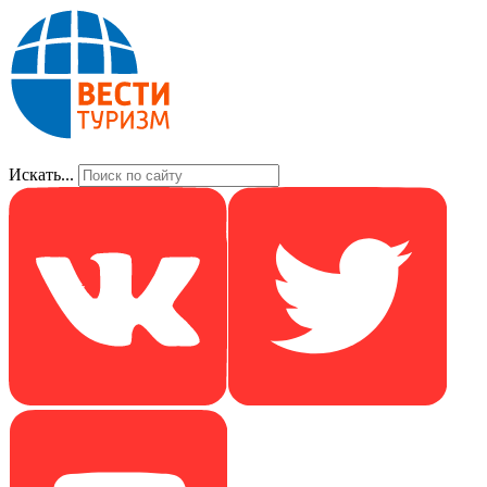
Искать...