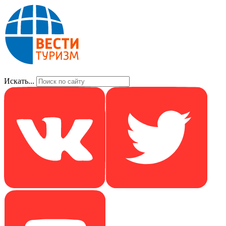
Искать...