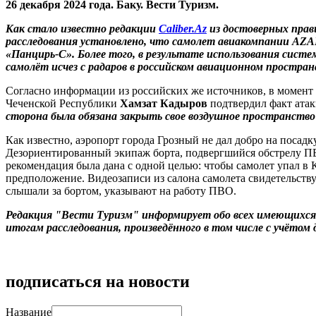
26 декабря 2024 года. Баку. Вести Туризм.
Как стало известно редакции
Caliber.Az
из достоверных прав
расследования установлено, что самолет авиакомпании AZAL
«Панцирь-С». Более того, в результате использования сист
самолёт исчез с радаров в российском авиационном простран
Согласно информации из российских же источников, в момент 
Чеченской Республики
Хамзат Кадыров
подтвердил факт атак
сторона была обязана закрыть свое воздушное пространство д
Как известно, аэропорт города Грозный не дал добро на посадк
Дезориентированный экипаж борта, подвергшийся обстрелу ПВ
рекомендация была дана с одной целью: чтобы самолет упал в К
предположение. Видеозаписи из салона самолета свидетельству
слышали за бортом, указывают на работу ПВО.
Редакция "Вести Туризм" информирует обо всех имеющихся 
итогам расследования, произведённого в том числе с учётом
подписаться на новости
Название