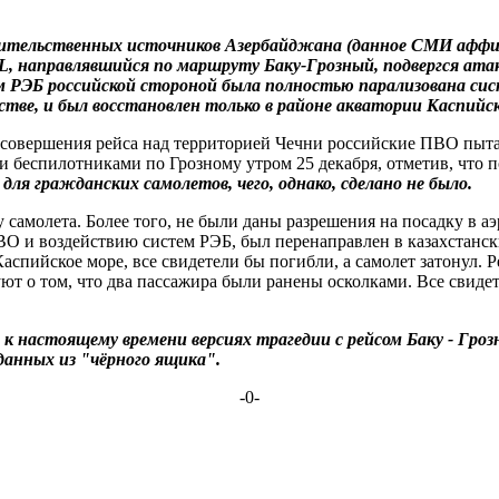
ительственных источников Азербайджана (данное СМИ аффил
, направлявшийся по маршруту Баку-Грозный, подвергся атак
ем РЭБ российской стороной была полностью парализована си
стве, и был восстановлен только в районе акватории Каспийс
совершения рейса над территорией Чечни российские ПВО пытал
и беспилотниками по Грозному утром 25 декабря, отметив, что 
ля гражданских самолетов, чего, однако, сделано не было.
у самолета. Более того, не были даны разрешения на посадку в 
О и воздействию систем РЭБ, был перенаправлен в казахстанск
аспийское море, все свидетели бы погибли, а самолет затонул. 
ют о том, что два пассажира были ранены осколками. Все свидет
к настоящему времени версиях трагедии с рейсом Баку - Гро
 данных из "чёрного ящика".
-0-