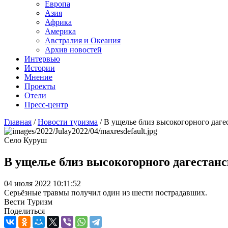
Европа
Азия
Африка
Америка
Австралия и Океания
Архив новостей
Интервью
Истории
Мнение
Проекты
Отели
Пресс-центр
Главная
/
Новости туризма
/
В ущелье близ высокогорного даге
Село Куруш
В ущелье близ высокогорного дагестан
04 июля 2022 10:11:52
Серьёзные травмы получил один из шести пострадавших.
Вести Туризм
Поделиться