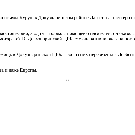
о от аула Куруш в Докузпаринском районе Дагестана, шестеро 
остоятельно, а один – только с помощью спасателей: он оказал
вмоторакс). В Докузпаринской ЦРБ ему оперативно оказана помощ
омощь в Докузпаринской ЦРБ. Трое из них перевезены в Дербент
за и даже Европы.
-0-