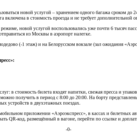
зоваться новой услугой – хранением одного багажа сроком до 2
а включена в стоимость проезда и не требует дополнительной о
 режиме, новой услугой воспользовались уже почти 6 тысяч пасс
 отправиться из Москвы в аэропорт налегке.
одедово (-1 этаж) и на Белорусском вокзале (зал ожидания «Аэ
ресс»:
луг: в стоимость билета входят напитки, свежая пресса и упак
ожно получить в период с 8:00 до 20:00. На борту представлен
ных устройств в двухэтажных поездах.
 мобильном приложении «Аэроэкспресс», в кассах и билетных а
вать QR-код, размещённый в вагоне, перейти по ссылке и доплат
-0-