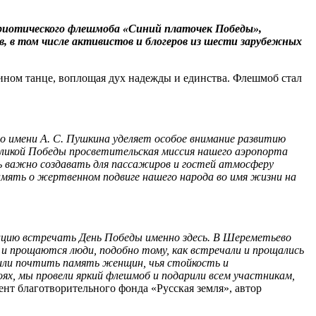
риотического флешмоба «Синий платочек Победы»,
 в том числе активистов и блогеров из шести зарубежных
ином танце, воплощая дух надежды и единства. Флешмоб стал
имени А. С. Пушкина уделяет особое внимание
развитию
еликой Победы просветительская миссия нашего аэропорта
нь важно создавать для пассажиров и гостей атмосферу
мять о жертвенном подвиге нашего народа во имя жизни на
цию встречать День Победы именно здесь. В Шереметьево
и прощаются люди, подобно тому, как встречали и прощались
ешили почтить память женщин, чья стойкость и
ях, мы провели яркий флешмоб и подарили всем участникам,
дент благотворительного фонда «Русская земля», автор