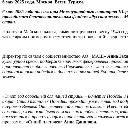
6 мая 2025 года. Москва. Вести Туризм.
6 мая 2025 года пассажиры Международного аэропорта Ше
проводимого благотворительным фондом «Русская земля». М
стран.
Под звуки Майского вальса, символизирующего весну 1945 год
также ярким примером преемственности поколений: среди его у
Директор по связям с общественностью АО «МАШ»
Анна Зах
культурной среды, поддержке значимых федеральных проектов
приобретает особое значение. Шереметьево – это «визитная 
сопричастности победам и достижениям нашей Родины, береж
земле».
«Этот год особенный для нашей страны – 80-летие Победы и
акция «Синий платочек Победы» проходит уже пятый год подря
с героями Великой Отечественной войны их близкие. Именно з
самоотверженность были важны, как и подвиги летчиков, кото
пассажирам и провожающим синие платочки – символы женской
программы «Синий платочек»
Анна Данилова.