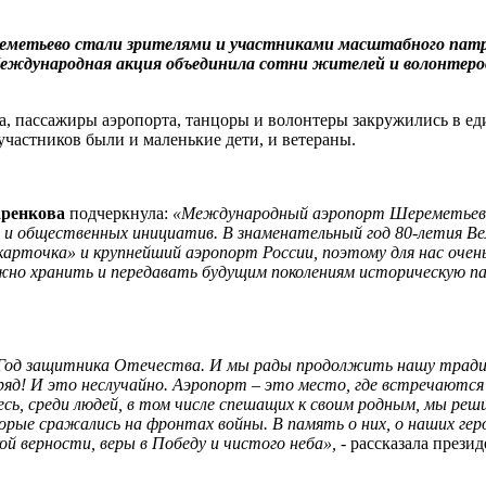
реметьево стали зрителями и участниками масштабного пат
еждународная акция объединила сотни жителей и волонтеров,
а, пассажиры аэропорта, танцоры и волонтеры закружились в ед
частников были и маленькие дети, и ветераны.
аренкова
подчеркнула:
«Международный аэропорт Шереметьево 
 и общественных инициатив. В знаменательный год 80-летия В
карточка» и крупнейший аэропорт России, поэтому для нас оче
но хранить и передавать будущим поколениям историческую па
 Год защитника Отечества. И мы рады продолжить нашу тради
д! И это неслучайно. Аэропорт – это место, где встречаются 
десь, среди людей, в том числе спешащих к своим родным, мы р
рые сражались на фронтах войны. В память о них, о наших геро
 верности, веры в Победу и чистого неба»,
- рассказала прези