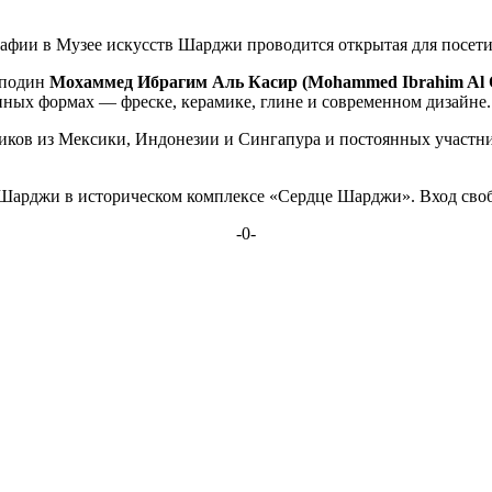
рафии в Музее искусств Шарджи проводится открытая для посет
сподин
Мохаммед Ибрагим Аль Касир (Mohammed Ibrahim Al Q
ых формах — фреске, керамике, глине и современном дизайне.
ников из Мексики, Индонезии и Сингапура и постоянных участ
в Шарджи в историческом комплексе «Сердце Шарджи». Вход сво
-0-