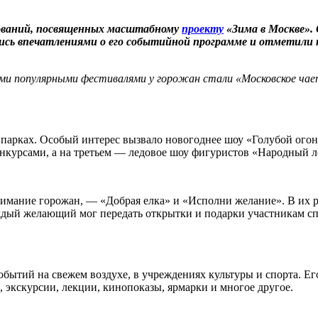
ований, посвященных масштабному
проекту
«Зима в Москве». 
лись впечатлениями о его событийной программе и отметили
амыми популярными фестивалями у горожан стали «Московское ч
 парках. Особый интерес вызвало новогоднее шоу «Голубой ого
онкурсами, а на третьем — ледовое шоу фигуристов «Народный 
нимание горожан, — «Добрая елка» и «Исполни желание». В их
дый желающий мог передать открытки и подарки участникам сп
обытий на свежем воздухе, в учреждениях культуры и спорта. Ег
 экскурсии, лекции, кинопоказы, ярмарки и многое другое.