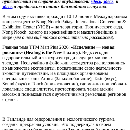
путешествии по стране мы опубликовали
здес
ь
,
здесь
и
здесь
и продолжим в наших ближайших выпусках
.
В этом году выставка проходит 10-12 июня в Международном
конгресс-центре Nong Nooch Pattaya International Convention &
Exhibition Center (NICE) – на территории Тропического сада,
Nong Nooch, одного из красивейших и масштабнейших в
мире (
мы о нем ещё также дополнительно расскажем
).
Главная тема TTM Mart Plus 2026:
«
Исцеление
—
новая
роскошь
» (Healing is the New Luxury)
. Ведь сегодня
оздоровительный и экотуризм среди ведущих мировых
трендов. Неслучайно в фойе конгресс-центра расположились
во множестве экспоненты, посвятившие свою деятельность
экологии путешествий. На площадках организованы
специальные зоны Aroma (Запахи/обоняние), Taste (вкус),
Sound (звук) и Touch (прикосновение), где можно попробовать
локальные специалитеты, протестировать таиландский
массаж и познакомиться с аутентичными ремеслами регионов
страны.
В Таиланде для оздоровления и экологического туризма
созданы прекрасны условия. Это подчеркнула в своём
приветствии собравшимся глава Туристической организации