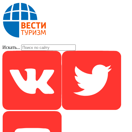
Искать...