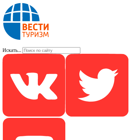
Искать...