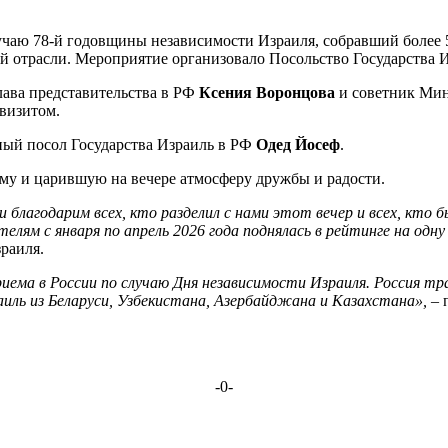
лучаю 78-й годовщины независимости Израиля, собравший более 
й отрасли. Мероприятие организовало Посольство Государства 
лава представительства в РФ
Ксения Воронцова
и советник Мин
визитом.
ый посол Государства Израиль в РФ
Одед Йосеф
.
у и царившую на вечере атмосферу дружбы и радости.
благодарим всех, кто разделил с нами этот вечер и всех, кто б
лям с января по апрель 2026 года поднялась в рейтинге на одну 
раиля.
ма в России по случаю Дня независимости Израиля. Россия тра
аиль из Беларуси, Узбекистана, Азербайджана и Казахстана»,
– 
-0-