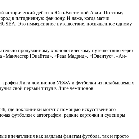
вой исторический дебют в Юго-Восточной Азии. По этому
город в пятидневную фан-зону. И даже, когда матчи
1 MUSEA. Это иммерсивное путешествие, посвященное одному
тщательно продуманному хронологическому путешествию через
 за «Манчестер Юнайтед», «Реал Мадрид», «Ювентус», «Ан-
сы, трофеи Лиги чемпионов УЕФА и футболки из незабываемых
лучил свой первый титул в Лиге чемпионов.
th, где поклонники могут с помощью искусственного
ючая футболки с автографом, редкие карточки и сувениры.
ые впечатления как заядлым фанатам футбола, так и просто