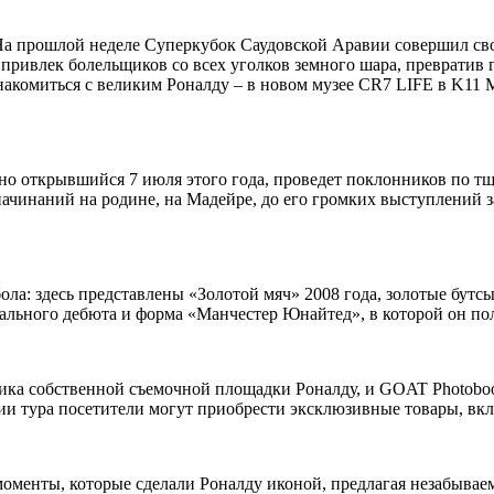
! На прошлой неделе Суперкубок Саудовской Аравии совершил с
 привлек болельщиков со всех уголков земного шара, превратив 
ознакомиться с великим Роналду – в новом музее CR7 LIFE в K1
но открывшийся 7 июля этого года, проведет поклонников по 
начинаний на родине, на Мадейре, до его громких выступлений
ла: здесь представлены «Золотой мяч» 2008 года, золотые бут
ального дебюта и форма «Манчестер Юнайтед», в которой он по
ика собственной съемочной площадки Роналду, и GOAT Photoboo
ии тура посетители могут приобрести эксклюзивные товары, вкл
оменты, которые сделали Роналду иконой, предлагая незабываем