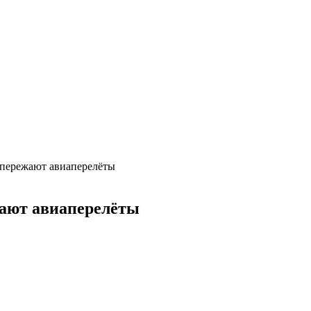
опережают авиаперелёты
жают авиаперелёты