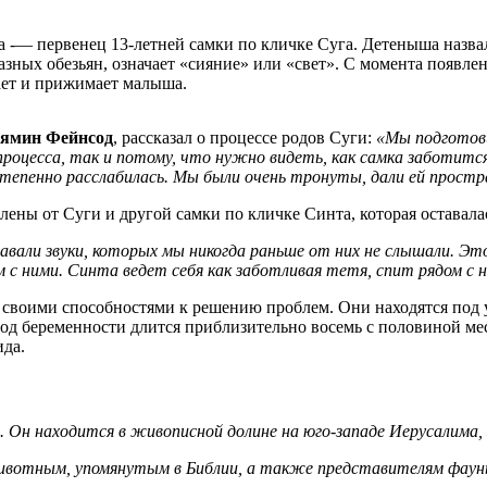
 -— первенец 13-летней самки по кличке Суга. Детеныша назвал
азных обезьян, означает «сияние» или «свет». С момента появле
ает и прижимает малыша.
ямин Фейнсод
, рассказал о процессе родов Суги:
«Мы подготови
 процесса, так и потому, что нужно видеть, как самка заботит
остепенно расслабилась. Мы были очень тронуты, дали ей прост
лены от Суги и другой самки по кличке Синта, которая оставала
авали звуки, которых мы никогда раньше от них не слышали. 
 ними. Синта ведет себя как заботливая тетя, спит рядом с ним
воими способностями к решению проблем. Они находятся под у
ериод беременности длится приблизительно восемь с половиной 
да.
я. Он находится в живописной долине на юго-западе Иерусалима,
животным, упомянутым в Библии, а также представителям фауны