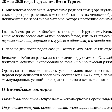
28 мая 2026 года. Иерусалим. Вести Туризм.
В Библейском зоопарке в Иерусалиме родился самец орангутана
языков, распространенных в местах обитания этих человекообр
исключительно заботливой матерью, которая постоянно обним
Главный смотритель Библейского зоопарка в Иерусалиме,
Бень
Первые роды всегда вызывают беспокойство, как из-за самого
первого момента, кормила его грудью и обнимала, и команда п
В первые дни после родов самцы Касату и Иту, отец, были отде
Беньямин Фейнсод рассказал о поведении двух самок:
«Они изд
подходят, встают и наблюдают за тем, что происходит рядом с
Орангутаны — высокоинтеллектуальные животные, известные с
первой беременности в зоопарках составляет 10 – 12 лет, а п
международных усилий по сохранению этого великолепного ви
О Библейском зоопарке
Библейский зоопарк в Иерусалиме – некоммерческая организаци
Он уникален тем, что основная часть экспозиции посвящена 