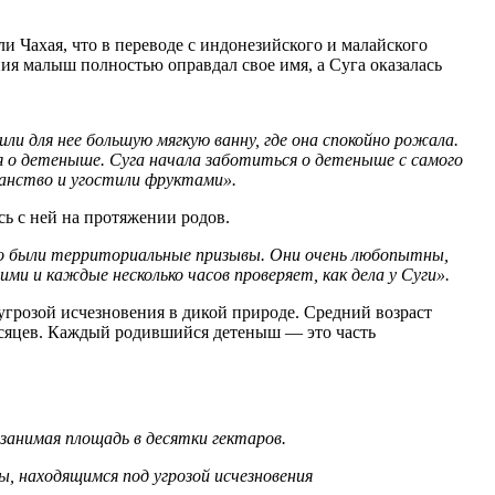
и Чахая, что в переводе с индонезийского и малайского
ния малыш полностью оправдал свое имя, а Суга оказалась
ли для нее большую мягкую ванну, где она спокойно рожала.
ся о детеныше. Суга начала заботиться о детеныше с самого
ранство и угостили фруктами».
сь с ней на протяжении родов.
Это были территориальные призывы. Они очень любопытны,
и и каждые несколько часов проверяет, как дела у Суги».
грозой исчезновения в дикой природе. Средний возраст
месяцев. Каждый родившийся детеныш — это часть
 занимая площадь в десятки гектаров.
, находящимся под угрозой исчезновения