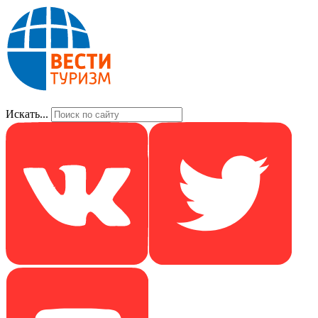
Искать...