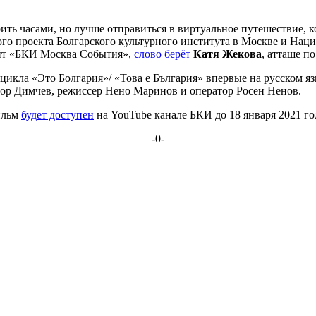
ть часами, но лучше отправиться в виртуальное путешествие, к
о проекта Болгарского культурного института в Москве и Наци
т «БКИ Москва События»,
слово берёт
Катя Жекова
, атташе п
 цикла «Это Болгария»/ «Това е България» впервые на русском я
ктор Димчев, режиссер Нено Маринов и оператор Росен Ненов.
ильм
будет доступен
на YouTube канале БКИ до 18 января 2021 го
-0-