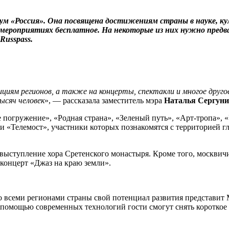
м «Россия». Она посвящена достижениям страны в науке, ку
ех мероприятиях бесплатное. На некоторые из них нужно пред
Russpass.
зициям регионов, а также на концерты, спектакли и многое дру
ысяч человек
», — рассказала заместитель мэра
Наталья Сергун
погружение», «Родная страна», «Зеленый путь», «Арт-тропа», 
Телемост», участники которых познакомятся с территорией гл
 выступление хора Сретенского монастыря. Кроме того, москвич
 концерт «Джаз на краю земли».
 со всеми регионами страны свой потенциал развития представит
 помощью современных технологий гости смогут снять короткое