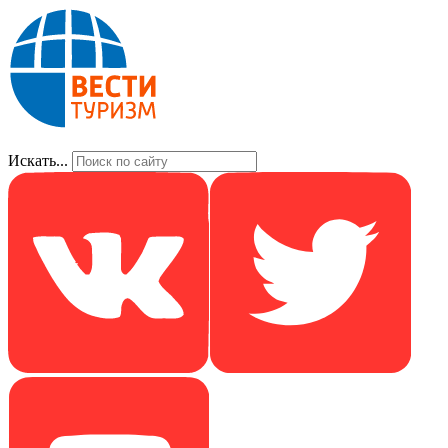
Искать...