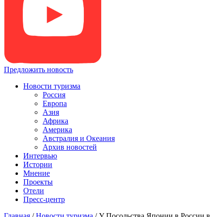
Предложить новость
Новости туризма
Россия
Европа
Азия
Африка
Америка
Австралия и Океания
Архив новостей
Интервью
Истории
Мнение
Проекты
Отели
Пресс-центр
Главная
/
Новости туризма
/
У Посольства Японии в России в