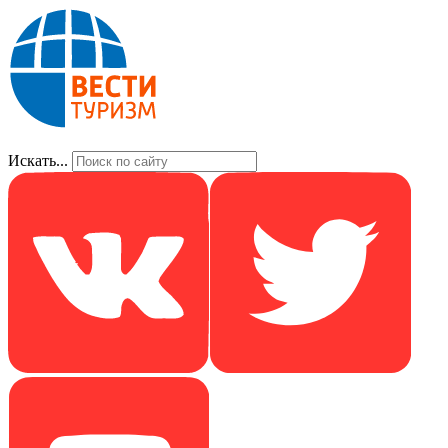
Искать...