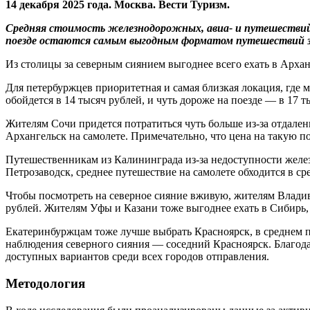
14 декабря 2025 года. Москва. Вести Туризм.
Средняя стоимость
железнодорожных, авиа
- и путешестви
поезде остаются самым выгодным форматом путешествий з
Из столицы за северным сиянием выгоднее всего ехать в Архан
Для петербуржцев приоритетная и самая близкая локация, где 
обойдется в 14 тысяч рублей, и чуть дороже на поезде — в 17 т
Жителям Сочи придется потратиться чуть больше из-за отдален
Архангельск на самолете. Примечательно, что цена на такую по
Путешественникам из Калининграда из-за недоступности желе
Петрозаводск, среднее путешествие на самолете обходится в ср
Чтобы посмотреть на северное сияние вживую, жителям Владиво
рублей. Жителям Уфы и Казани тоже выгоднее ехать в Сибирь,
Екатеринбуржцам тоже лучше выбрать Красноярск, в среднем п
наблюдения северного сияния — соседний Красноярск. Благодар
доступных вариантов среди всех городов отправления.
Методология