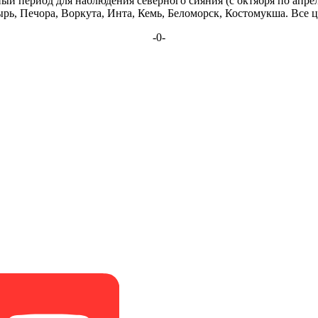
ый период для наблюдения северного сияния (с октября по апре
ь, Печора, Воркута, Инта, Кемь, Беломорск, Костомукша. Все це
-0-