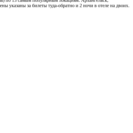
ль) по 13 самым популярным локациям: Архангельск,
ны указаны за билеты туда-обратно и 2 ночи в отеле на двоих.