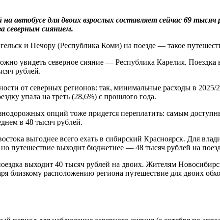
й на автобусе
для двоих взрослых составл
яет сейчас 69 тыс
яч
а северным сиянием.
гельск и Печору (Республика Коми) на поезде — такое путешеств
можно увидеть северное сияние — Республика Карелия. Поездка в
ысяч рублей.
ности от северных регионов: так, минимальные расходы в 2025/2
ездку упала на треть (28,6%) с прошлого года.
знодорожных опций тоже придется переплатить: самым доступны
еднем в 48 тысяч рублей.
стока выгоднее всего ехать в сибирский Красноярск. Для влади
 но путешествие выходит бюджетнее — 48 тысяч рублей на поезд
оездка выходит 40 тысяч рублей на двоих. Жителям Новосибирск
я близкому расположению региона путешествие для двоих обходи