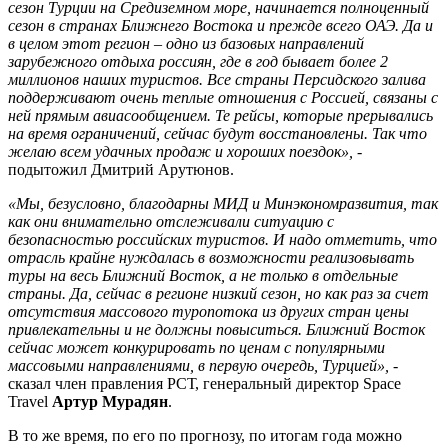
сезон Турции на Средиземном море, начинается полноценный
сезон в странах Ближнего Востока и прежде всего ОАЭ. Да и
в целом этот регион – одно из базовых направлений
зарубежного отдыха россиян, где в год бывает более 2
миллионов наших туристов. Все страны Персидского залива
поддерживают очень теплые отношения с Россией, связаны с
ней прямым авиасообщением. Те рейсы, которые прерывались
на время ограничений, сейчас будут восстановлены. Так что
желаю всем удачных продаж и хороших поездок»,
-
подытожил Дмитрий Арутюнов.
«Мы, безусловно, благодарны МИД и Минэкономразвития, так
как они внимательно отслеживали ситуацию с
безопасностью российских туристов. И надо отметить, что
отрасль крайне нуждалась в возможности реализовывать
туры на весь Ближний Восток, а не только в отдельные
страны. Да, сейчас в регионе низкий сезон, но как раз за счет
отсутствия массового туропотока из других стран цены
привлекательны и не должны повыситься. Ближний Восток
сейчас может конкурировать по ценам с популярными
массовыми направлениями, в первую очередь, Турцией»,
-
сказал член правления РСТ, генеральный директор Space
Travel
Артур Мурадян
.
В то же время, по его по прогнозу, по итогам года можно