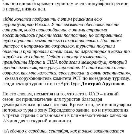
как оно вновь открывает туристам очень популярный регион
в период низких цен.
«Мне хочется поздравить с этим решением всю
туриндустрию России. У нас вызывала обеспокоенность
ситуация, когда авиасообщение с этими странами
восстановилось практически полностью, но отправиться
туда туристы могли только самостоятельно. При этом
интерес к направлению сохранялся, туристы покупали
билеты и бронировали отели сами на агрегаторах и каких-то
зарубежных сайтах. Сейчас ситуация изменилась,
президенты Ирана и США подписали меморандум, который
предполагает мирное урегулирование. И наши власти очень
вовремя, как мне кажется, среагировали и сняли ограничения»,
- сказал соруководитель комитета РСТ по выездному туризму,
гендиректор туроператора «Арт-Тур»
Дмитрий Арутюнов
.
По его словам, несмотря на то, что лето в ОАЭ – низкий
сезон, он привлекателен для туристов благодаря
демократичным ценам в отелях. Кроме того, летом популярны
не только туры в зону Персидского залива, но и путешествия
в третьи страны с остановками в ближневосточных хабах на
2-3 дня для экскурсий и шопинга.
«А где-то с середины сентября, как только заканчивается