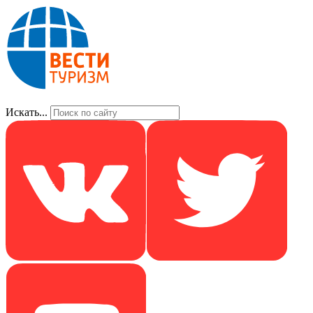
Искать...