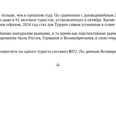
%
больше, чем в прошлом году. По сравнению с допандемийным 2
 и даже в 61 миллион туристов, установленную в октябре. Кроме
им образом, 2024 год стал для Турции самым успешным в плане 
йшими выездными рынками, в то время как перспективные рынки
ежнему были Россия, Германия и Великобритания; в свою очере
 пересчете на одного туриста составил
$
972. По данным Всемирно
-0-