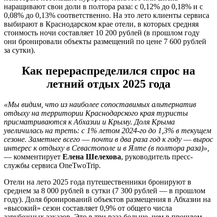
наращивают свои доли в полтора раза: с 0,12% до 0,18% и с
0,08% до 0,13% соответственно. На это лето клиенты сервиса
выбирают в Краснодарском крае отели, в которых средняя
стоимость ночи составляет 10 200 рублей (в прошлом году
они бронировали объекты размещений по цене 7 600 рублей
за сутки).
Как перераспределился спрос на
летний отдых 2025 года
«Мы видим, что из наиболее сопоставимых альтернатив
отдыху на территории Краснодарского края туристы
присматриваются к Абхазии и Крыму. Доля Крыма
увеличилась на треть: с 1% летом 2024-го до 1,3% в текущем
сезоне. Заметнее всего ― почти в два раза год к году ― вырос
интерес к отдыху в Севастополе и в Ялте (в полтора раза)»,
― комментирует
Елена Шелехова
, руководитель пресс-
службы сервиса OneTwoTrip.
Отели на лето 2025 года путешественники бронируют в
среднем за 8 000 рублей в сутки (7 300 рублей ― в прошлом
году). Доля бронирований объектов размещения в Абхазии на
«высокий» сезон составляет 0,9% от общего числа
зарубежных заказов. Это в три раза больше, чем в прошлом