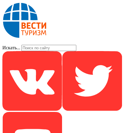
Искать...