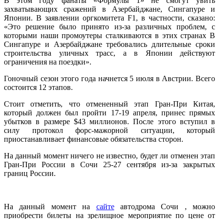
В этом году фанаты «Формулы 1» не смогут увить
захватывающих сражений в Азербайджане, Сингапуре и
Японии. В заявлении оргкомитета F1, в частности, сказано:
«Это решение было принято из-за различных проблем, с
которыми наши промоутеры сталкиваются в этих странах В
Сингапуре и Азербайджане требовались длительные сроки
строительства уличных трасс, а в Японии действуют
ограничения на поездки».
Гоночный сезон этого года начнется 5 июля в Австрии. Всего
состоится 12 этапов.
Стоит отметить, что отмененный этап Гран-При Китая,
который должен был пройти 17-19 апреля, принес прямых
убытков в размере $43 миллионов. После этого вступил в
силу протокол форс-мажорной ситуации, который
приостанавливает финансовые обязательства сторон.
На данный момент ничего не известно, будет ли отменен этап
Гран-При России в Сочи 25-27 сентября из-за закрытых
границ России.
На данный момент на
сайте
автодрома Сочи , можно
приобрести билеты на зрелищное мероприятие по цене от