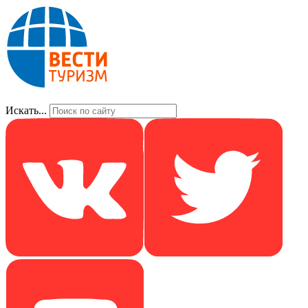
Искать...