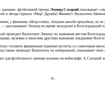
— напиши» футбольный тренер
Леонид Слуцкий
показывает «сво
кий и звезда сериала «Мир! Дружба! Жвачка!» Валентина Ляпи
етом, у фонтана «Искусства», девушки иногда приходили, но не 
,
— рассказывает Леонид во время экскурсии в Волгоградский п
кий проводит Валентину Ляпину по знаковым местам Волгограда
лицами, музеями и многими другими важными локациями Волгог
нтину готовить фирменные куриные котлеты со сливочным масло
нид также проводит Валентину по набережной, показывает свои л
ает для футбольного тренера катание на вейксерфе. А Слуцкий з
-0-