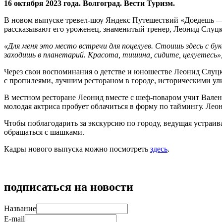
16 октября 2023 года. Волгоград. Вести Туризм.
В новом выпуске тревел-шоу Яндекс Путешествий «Доедешь 
рассказывают его уроженец, знаменитый тренер, Леонид Слуц
«Для меня это место встречи для поцелуев. Стоишь здесь с бук
заходишь в планетарий. Красота, тишина, сидите, целуетесь»
Через свои воспоминания о детстве и юношестве Леонид Слуц
с пропилеями, лучшим рестораном в городе, историческими у
В местном ресторане Леонид вместе с шеф-поваром учит Вале
молодая актриса пробует облачиться в форму по таймингу. Лео
Чтобы поблагодарить за экскурсию по городу, ведущая устраив
обращаться с шашками.
Кадры нового выпуска можно посмотреть
здесь
.
подписаться на новости
Название
E-mail