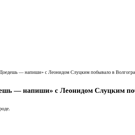
«Доедешь — напиши» с Леонидом Слуцким побывало в Волгогра
ешь — напиши» с Леонидом Слуцким по
роде.