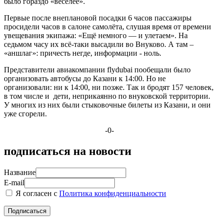
было гораздо «веселее».
Первые после внеплановой посадки 6 часов пассажиры
просидели часов в салоне самолёта, слушая время от времени
увещевания экипажа: «Ещё немного — и улетаем». На
седьмом часу их всё-таки высадили во Внуково. А там –
«аншлаг»: причесть негде, информации - ноль.
Представители авиакомпании flydubai пообещали было
организовать автобусы до Казани к 14:00. Но не
организовали: ни к 14:00, ни позже. Так и бродят 157 человек,
в том числе и дети, неприкаянно по внуковской территории.
У многих из них были стыковочные билеты из Казани, и они
уже сгорели.
-0-
подписаться на новости
Название
E-mail
Я согласен с
Политика конфиденциальности