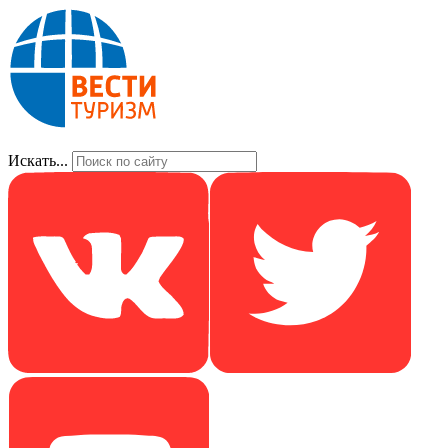
Искать...