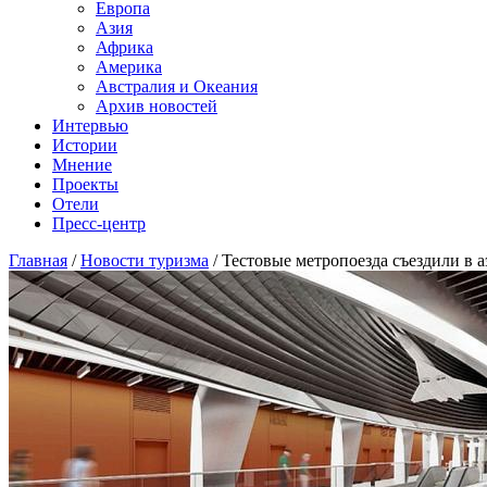
Европа
Азия
Африка
Америка
Австралия и Океания
Архив новостей
Интервью
Истории
Мнение
Проекты
Отели
Пресс-центр
Главная
/
Новости туризма
/
Тестовые метропоезда съездили в 