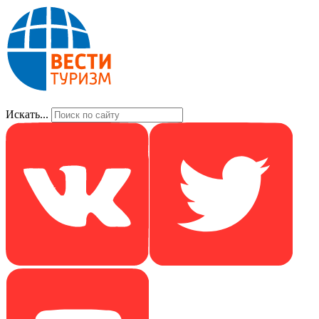
Искать...